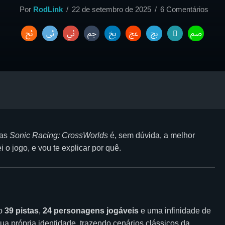
Por
RodLink
22 de setembro de 2025
6 Comentários
mas
Sonic Racing: CrossWorlds
é, sem dúvida, a melhor
 o jogo, e vou te explicar por quê.
ão
39 pistas
,
24 personagens jogáveis
e uma infinidade de
ua própria identidade, trazendo cenários clássicos da