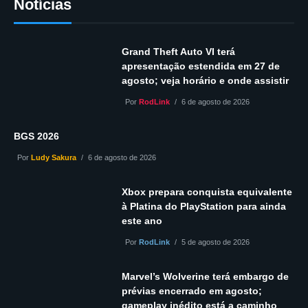
Notícias
Grand Theft Auto VI terá
apresentação estendida em 27 de
agosto; veja horário e onde assistir
Por
RodLink
6 de agosto de 2026
BGS 2026
Por
Ludy Sakura
6 de agosto de 2026
Xbox prepara conquista equivalente
à Platina do PlayStation para ainda
este ano
Por
RodLink
5 de agosto de 2026
Marvel’s Wolverine terá embargo de
prévias encerrado em agosto;
gameplay inédito está a caminho