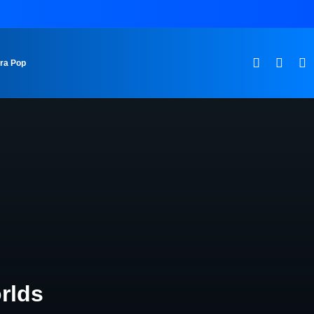
ura Pop
rlds