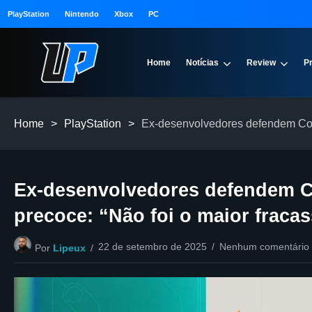
PlayStation
Nintendo
Xbox
PC
Home
Notícias
Review
P
Home
>
PlayStation
>
Ex-desenvolvedores defendem Conc
Ex-desenvolvedores defendem 
precoce: “Não foi o maior fracas
22 de setembro de 2025
Nenhum comentário
Por
Lipeux