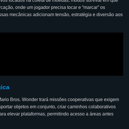
tivos focados na coleta de moedas, modos survival em que
rcação, onde um jogador precisa tocar e “marcar” os
ssas mecânicas adicionam tensão, estratégia e diversão aos
gica
Mario Bros. Wonder trará missões cooperativas que exigem
portar objetos em conjunto, criar caminhos colaborativos
ara elevar plataformas, permitindo acesso a áreas antes