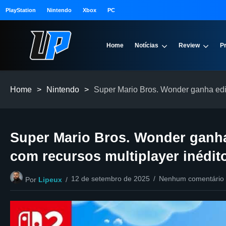
PlayStation
Nintendo
Xbox
PC
Home
Notícias
Review
P
Home
>
Nintendo
>
Super Mario Bros. Wonder ganha ediç
Super Mario Bros. Wonder ganha
com recursos multiplayer inédit
12 de setembro de 2025
Nenhum comentário
Por
Lipeux