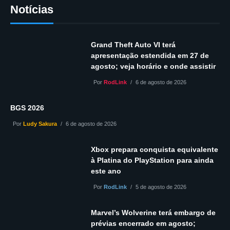
Notícias
Grand Theft Auto VI terá
apresentação estendida em 27 de
agosto; veja horário e onde assistir
Por
RodLink
6 de agosto de 2026
BGS 2026
Por
Ludy Sakura
6 de agosto de 2026
Xbox prepara conquista equivalente
à Platina do PlayStation para ainda
este ano
Por
RodLink
5 de agosto de 2026
Marvel’s Wolverine terá embargo de
prévias encerrado em agosto;