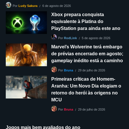
6 de agosto de 2026
Por
Ludy Sakura
Xbox prepara conquista
equivalente à Platina do
PlayStation para ainda este ano
5 de agosto de 2026
Por
RodLink
Marvel’s Wolverine terá embargo
de prévias encerrado em agosto;
gameplay inédito está a caminho
29 de julho de 2026
Por
Bruna
Primeiras críticas de Homem-
Aranha: Um Novo Dia elogiam o
retorno do herói às origens no
MCU
29 de julho de 2026
Por
Bruna
Jogos mais bem avaliados do ano