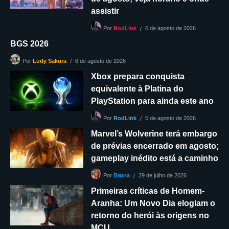
assistir
6 de agosto de 2026
Por
RodLink
BGS 2026
6 de agosto de 2026
Por
Ludy Sakura
Xbox prepara conquista
equivalente à Platina do
PlayStation para ainda este ano
5 de agosto de 2026
Por
RodLink
Marvel’s Wolverine terá embargo
de prévias encerrado em agosto;
gameplay inédito está a caminho
29 de julho de 2026
Por
Bruna
Primeiras críticas de Homem-
Aranha: Um Novo Dia elogiam o
retorno do herói às origens no
MCU