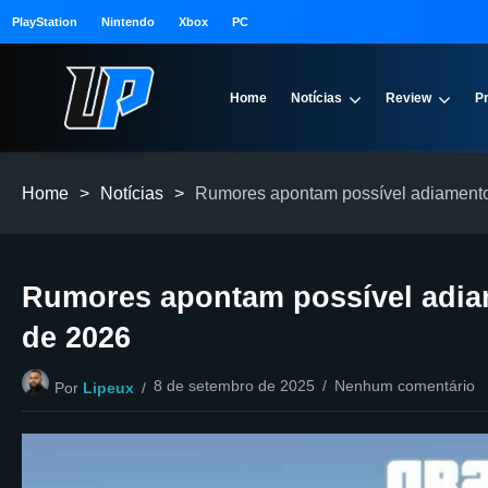
PlayStation
Nintendo
Xbox
PC
Home
Notícias
Review
P
Home
>
Notícias
>
Rumores apontam possível adiamento
Rumores apontam possível adia
de 2026
8 de setembro de 2025
Nenhum comentário
Por
Lipeux