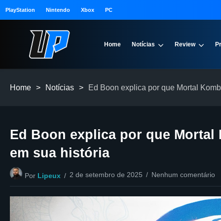
PlayStation
Nintendo
Xbox
PC
Home
Notícias
Review
P
Home
>
Notícias
>
Ed Boon explica por que Mortal Komba
Ed Boon explica por que Mortal
em sua história
2 de setembro de 2025
Nenhum comentário
Por
Lipeux