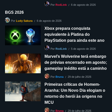
6 de agosto de 2026
Por
RodLink
BGS 2026
6 de agosto de 2026
Por
Ludy Sakura
Xbox prepara conquista
equivalente à Platina do
PlayStation para ainda este ano
5 de agosto de 2026
Por
RodLink
Marvel’s Wolverine terá embargo
de prévias encerrado em agosto;
gameplay inédito está a caminho
29 de julho de 2026
Por
Bruna
Primeiras críticas de Homem-
Aranha: Um Novo Dia elogiam o
retorno do herói às origens no
MCU
29 de julho de 2026
Por
Bruna