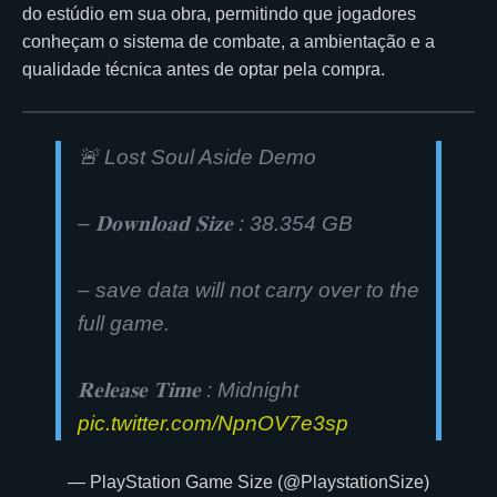
do estúdio em sua obra, permitindo que jogadores
conheçam o sistema de combate, a ambientação e a
qualidade técnica antes de optar pela compra.
🚨 Lost Soul Aside Demo
– 𝐃𝐨𝐰𝐧𝐥𝐨𝐚𝐝 𝐒𝐢𝐳𝐞 : 38.354 GB
– save data will not carry over to the
full game.
𝐑𝐞𝐥𝐞𝐚𝐬𝐞 𝐓𝐢𝐦𝐞 : Midnight
pic.twitter.com/NpnOV7e3sp
— PlayStation Game Size (@PlaystationSize)