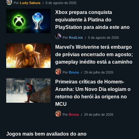
6 de agosto de 2026
Por
Ludy Sakura
Xbox prepara conquista
equivalente à Platina do
PlayStation para ainda este ano
5 de agosto de 2026
Por
RodLink
Marvel’s Wolverine terá embargo
de prévias encerrado em agosto;
gameplay inédito está a caminho
29 de julho de 2026
Por
Bruna
Primeiras críticas de Homem-
Aranha: Um Novo Dia elogiam o
retorno do herói às origens no
MCU
29 de julho de 2026
Por
Bruna
Jogos mais bem avaliados do ano