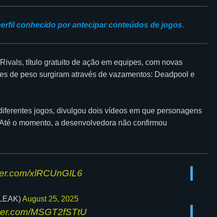
rfil conhecido por antecipar conteúdos de jogos.
vals, título gratuito de ação em equipes, com novas
ões de peso surgiram através de vazamentos: Deadpool e
diferentes jogos, divulgou dois vídeos em que personagens
s. Até o momento, a desenvolvedora não confirmou
tter.com/xlRCUnGIL6
LEAK)
August 25, 2025
itter.com/MSGT2fSTtU