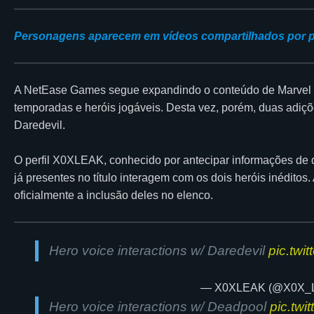
Personagens aparecem em vídeos compartilhados por pe
A NetEase Games segue expandindo o conteúdo de Marvel Ri
temporadas e heróis jogáveis. Desta vez, porém, duas adiç
Daredevil.
O perfil X0XLEAK, conhecido por antecipar informações de 
já presentes no título interagem com os dois heróis inédito
oficialmente a inclusão deles no elenco.
Hero voice interactions w/ Daredevil
pic.twi
— X0XLEAK (@X0X_
Hero voice interactions w/ Deadpool
pic.tw