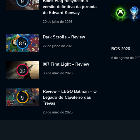
Black Flag Resynced: a
9
versão definitiva da jornada
de Edward Kenway
20 de julho de 2026
Dark Scrolls – Review
8.5
22 de junho de 2026
BGS 2026
6 de agosto de 20
007 First Light – Review
10
30 de maio de 2026
Review – LEGO Batman – O
Legado do Cavaleiro das
9
Trevas
23 de maio de 2026
© 2025 Level Up News. Todos os logotipos, marcas, imagens e