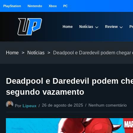
PlayStation
Nintendo
Xbox
PC
Home
Notícias
Review
P
Home
>
Notícias
>
Deadpool e Daredevil podem chegar 
Deadpool e Daredevil podem che
segundo vazamento
26 de agosto de 2025
Nenhum comentário
Por
Lipeux