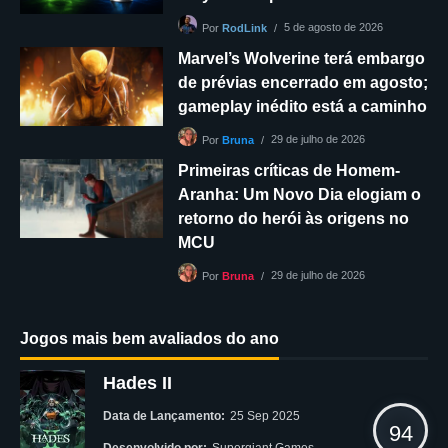
5 de agosto de 2026
Por
RodLink
Marvel’s Wolverine terá embargo
de prévias encerrado em agosto;
gameplay inédito está a caminho
29 de julho de 2026
Por
Bruna
Primeiras críticas de Homem-
Aranha: Um Novo Dia elogiam o
retorno do herói às origens no
MCU
29 de julho de 2026
Por
Bruna
Jogos mais bem avaliados do ano
Hades II
Data de Lançamento:
25 Sep 2025
94
Desenvolvido por:
Supergiant Games