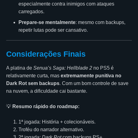
especialmente contra inimigos com ataques
carregados.
Prepare-se mentalmente
: mesmo com backups,
repetir lutas pode ser cansativo.
Considerações Finais
A platina de
Senua’s Saga: Hellblade 2
no PS5 é
relativamente curta, mas
extremamente punitiva no
Dark Rot sem backups
. Com um bom controle de save
na nuvem, a dificuldade cai bastante.
💡
Resumo rápido do roadmap:
1ª jogada: História + colecionáveis.
Troféu do narrador alternativo.
2ª jogada:
Dark Rot
com backups PS+.