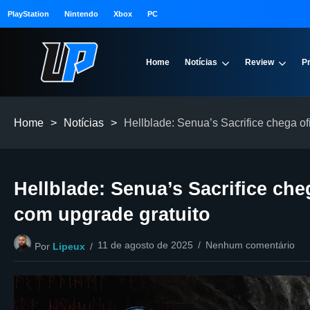
PlayStation
Nintendo
Xbox
PC
Home
Notícias
Review
P
Home
>
Notícias
>
Hellblade: Senua’s Sacrifice chega of
Hellblade: Senua’s Sacrifice che
com upgrade gratuito
11 de agosto de 2025
Nenhum comentário
Por
Lipeux