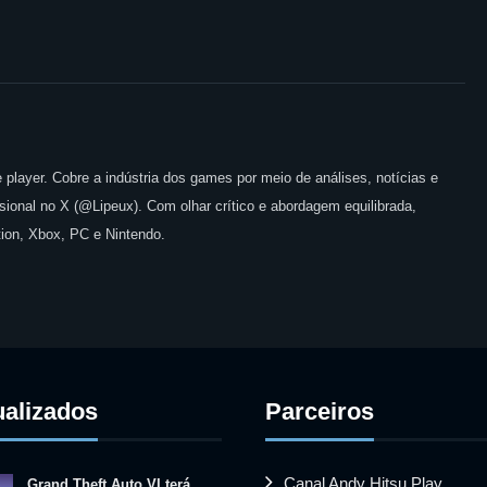
 player. Cobre a indústria dos games por meio de análises, notícias e
issional no X (@Lipeux). Com olhar crítico e abordagem equilibrada,
ion, Xbox, PC e Nintendo.
ualizados
Parceiros
Canal Andy Hitsu Play
Grand Theft Auto VI terá