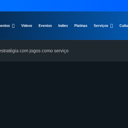
entos
Videos
Eventos
Indies
Platinas
Serviços
Cult
estratégia com jogos como serviço