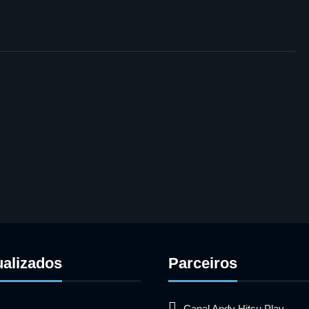
ualizados
Parceiros
Canal Andy Hitsu Play