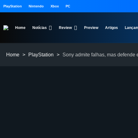
PlayStation
Nintendo
Xbox
PC
Home
Notícias
Review
Preview
Artigos
Lançam
Home
>
PlayStation
>
Sony admite falhas, mas defende 