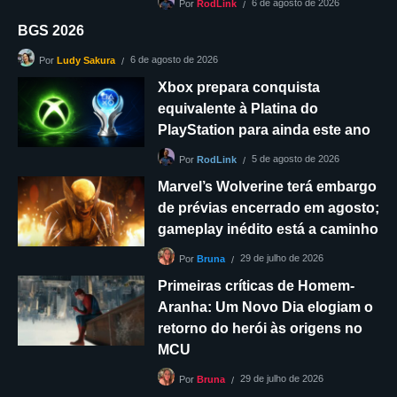
6 de agosto de 2026
Por
RodLink
BGS 2026
6 de agosto de 2026
Por
Ludy Sakura
Xbox prepara conquista
equivalente à Platina do
PlayStation para ainda este ano
5 de agosto de 2026
Por
RodLink
Marvel’s Wolverine terá embargo
de prévias encerrado em agosto;
gameplay inédito está a caminho
29 de julho de 2026
Por
Bruna
Primeiras críticas de Homem-
Aranha: Um Novo Dia elogiam o
retorno do herói às origens no
MCU
29 de julho de 2026
Por
Bruna