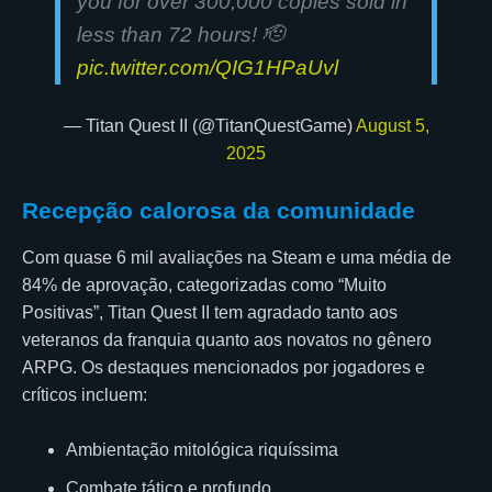
you for over 300,000 copies sold in
less than 72 hours! 🫡
pic.twitter.com/QIG1HPaUvl
— Titan Quest II (@TitanQuestGame)
August 5,
2025
Recepção calorosa da comunidade
Com quase 6 mil avaliações na Steam e uma média de
84% de aprovação, categorizadas como “Muito
Positivas”, Titan Quest II tem agradado tanto aos
veteranos da franquia quanto aos novatos no gênero
ARPG. Os destaques mencionados por jogadores e
críticos incluem:
Ambientação mitológica riquíssima
Combate tático e profundo