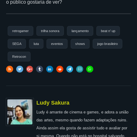
o público gostaria de ver?
retrogamer
trilha sonora
lançamento
beat n’ up
SEGA
luta
eventos
shows
jogo brasileiro
Retrocon
Ludy Sakura
Ludy é amante de cinema e games, e adora a união
das artes, mesmo quando fazem adaptações ruins.
Ainda assim ela gosta de assistir tudo e avaliar por
si mesma. Quando não está no hospital salvando