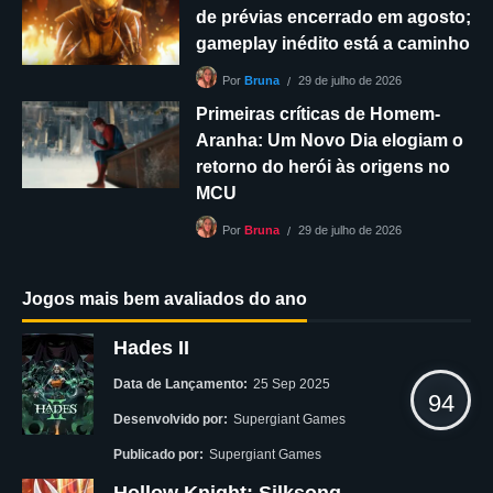
de prévias encerrado em agosto;
gameplay inédito está a caminho
29 de julho de 2026
Por
Bruna
Primeiras críticas de Homem-
Aranha: Um Novo Dia elogiam o
retorno do herói às origens no
MCU
29 de julho de 2026
Por
Bruna
Jogos mais bem avaliados do ano
Hades II
Data de Lançamento:
25 Sep 2025
94
Desenvolvido por:
Supergiant Games
Publicado por:
Supergiant Games
Hollow Knight: Silksong