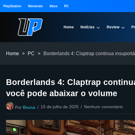
PlayStation
Nintendo
Xbox
PC
Home
Notícias
Review
P
Home
>
PC
>
Borderlands 4: Claptrap continua insupor
Borderlands 4: Claptrap contin
você pode abaixar o volume
15 de julho de 2025
Nenhum comentário
Por
Bruna