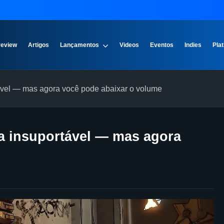
review
Artigos
Lançamentos
Videos
Eventos
Indies
Plat
tável — mas agora você pode abaixar o volume
ua insuportável — mas agora