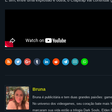
E sim, entre uma explosão e outra, o Claptrap vai continuar 
Bruna
Bruna é publicitária e tem duas grandes paixões: games
No universo dos videogames, seu coração bate mais for
marcaram sua vida estão a trilogia Dark Souls, Elden