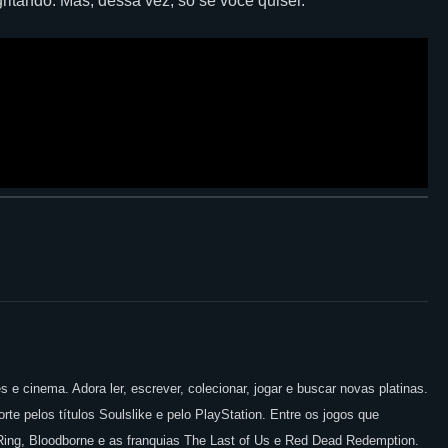
gritando. Mas, dessa vez, só se você quiser.
 e cinema. Adora ler, escrever, colecionar, jogar e buscar novas platinas.
te pelos títulos Soulslike e pelo PlayStation. Entre os jogos que
 Ring, Bloodborne e as franquias The Last of Us e Red Dead Redemption.