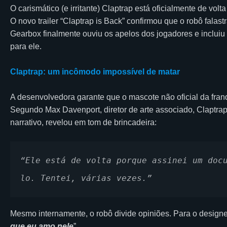
O carismático (e irritante) Claptrap está oficialmente de v
O novo trailer “Claptrap is Back” confirmou que o robô falast
Gearbox finalmente ouviu os apelos dos jogadores e incluiu
para ele.
Claptrap: um incômodo impossível de matar
A desenvolvedora garante que o mascote não oficial da fra
Segundo Max Davenport, diretor de arte associado, Claptrap
narrativo, revelou em tom de brincadeira:
“Ele está de volta porque assinei um doc
lo. Tentei, várias vezes.”
Mesmo internamente, o robô divide opiniões. Para o designe
que eu amo nele
”.