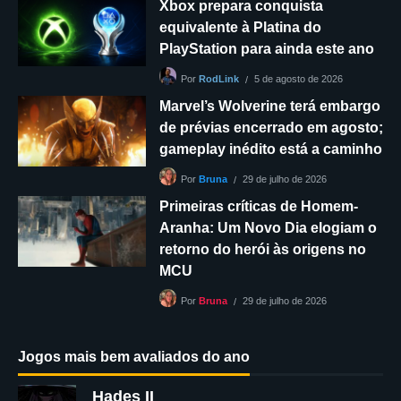
Xbox prepara conquista
equivalente à Platina do
PlayStation para ainda este ano
5 de agosto de 2026
Por
RodLink
Marvel’s Wolverine terá embargo
de prévias encerrado em agosto;
gameplay inédito está a caminho
29 de julho de 2026
Por
Bruna
Primeiras críticas de Homem-
Aranha: Um Novo Dia elogiam o
retorno do herói às origens no
MCU
29 de julho de 2026
Por
Bruna
Jogos mais bem avaliados do ano
Hades II