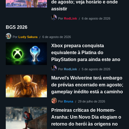
de agosto; veja horário e onde
assistir
6 de agosto de 2026
Por
RodLink
BGS 2026
6 de agosto de 2026
Por
Ludy Sakura
Xbox prepara conquista
equivalente à Platina do
PlayStation para ainda este ano
5 de agosto de 2026
Por
RodLink
Marvel’s Wolverine terá embargo
de prévias encerrado em agosto;
gameplay inédito está a caminho
29 de julho de 2026
Por
Bruna
Primeiras críticas de Homem-
Aranha: Um Novo Dia elogiam o
retorno do herói às origens no