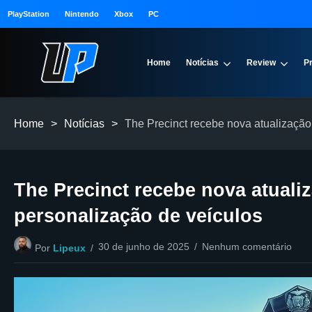
PlayStation
Nintendo
Xbox
PC
Home
Notícias
Review
P
Home
>
Notícias
>
The Precinct recebe nova atualizaçã
The Precinct recebe nova atual
personalização de veículos
30 de junho de 2025
Nenhum comentário
Por
Lipeux