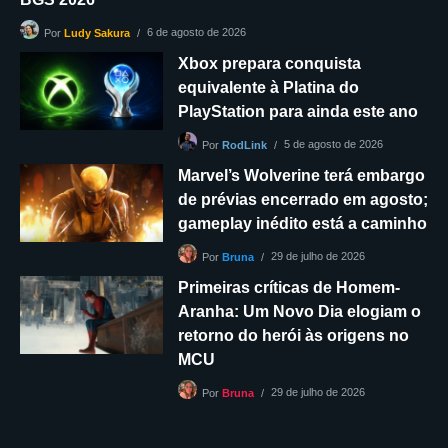
6 de agosto de 2026
Por
Ludy Sakura
Xbox prepara conquista
equivalente à Platina do
PlayStation para ainda este ano
5 de agosto de 2026
Por
RodLink
Marvel’s Wolverine terá embargo
de prévias encerrado em agosto;
gameplay inédito está a caminho
29 de julho de 2026
Por
Bruna
Primeiras críticas de Homem-
Aranha: Um Novo Dia elogiam o
retorno do herói às origens no
MCU
29 de julho de 2026
Por
Bruna