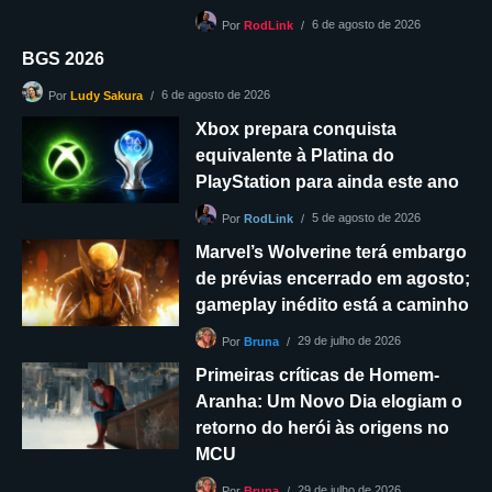
6 de agosto de 2026
Por
RodLink
BGS 2026
6 de agosto de 2026
Por
Ludy Sakura
Xbox prepara conquista
equivalente à Platina do
PlayStation para ainda este ano
5 de agosto de 2026
Por
RodLink
Marvel’s Wolverine terá embargo
de prévias encerrado em agosto;
gameplay inédito está a caminho
29 de julho de 2026
Por
Bruna
Primeiras críticas de Homem-
Aranha: Um Novo Dia elogiam o
retorno do herói às origens no
MCU
29 de julho de 2026
Por
Bruna