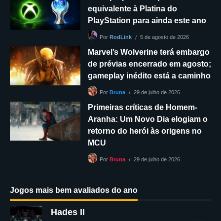
equivalente à Platina do
PlayStation para ainda este ano
5 de agosto de 2026
Por
RodLink
Marvel’s Wolverine terá embargo
de prévias encerrado em agosto;
gameplay inédito está a caminho
29 de julho de 2026
Por
Bruna
Primeiras críticas de Homem-
Aranha: Um Novo Dia elogiam o
retorno do herói às origens no
MCU
29 de julho de 2026
Por
Bruna
Jogos mais bem avaliados do ano
Hades II