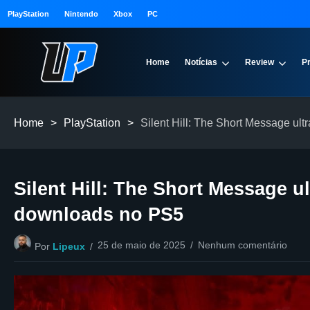
PlayStation
Nintendo
Xbox
PC
Home
Notícias
Review
P
Home
>
PlayStation
>
Silent Hill: The Short Message u
Silent Hill: The Short Message u
downloads no PS5
25 de maio de 2025
Nenhum comentário
Por
Lipeux