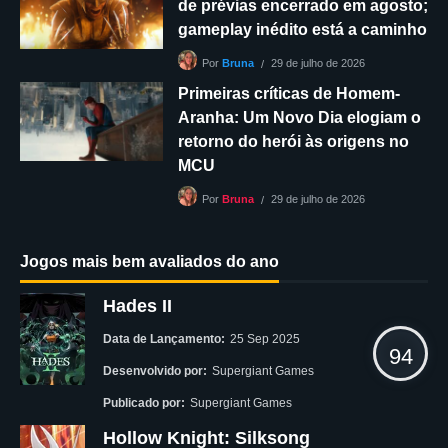
de prévias encerrado em agosto;
gameplay inédito está a caminho
29 de julho de 2026
Por
Bruna
Primeiras críticas de Homem-
Aranha: Um Novo Dia elogiam o
retorno do herói às origens no
MCU
29 de julho de 2026
Por
Bruna
Jogos mais bem avaliados do ano
Hades II
Data de Lançamento:
25 Sep 2025
94
Desenvolvido por:
Supergiant Games
Publicado por:
Supergiant Games
Hollow Knight: Silksong