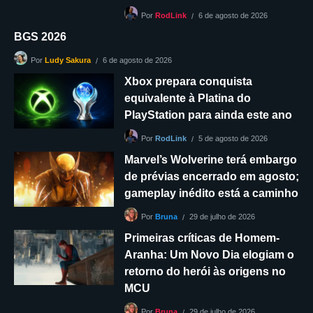
6 de agosto de 2026
Por
RodLink
BGS 2026
6 de agosto de 2026
Por
Ludy Sakura
Xbox prepara conquista
equivalente à Platina do
PlayStation para ainda este ano
5 de agosto de 2026
Por
RodLink
Marvel’s Wolverine terá embargo
de prévias encerrado em agosto;
gameplay inédito está a caminho
29 de julho de 2026
Por
Bruna
Primeiras críticas de Homem-
Aranha: Um Novo Dia elogiam o
retorno do herói às origens no
MCU
29 de julho de 2026
Por
Bruna