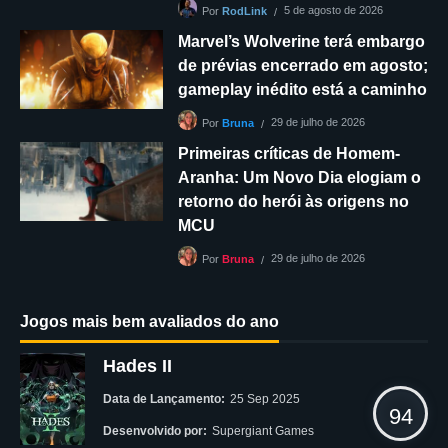
5 de agosto de 2026
Por
RodLink
Marvel’s Wolverine terá embargo
de prévias encerrado em agosto;
gameplay inédito está a caminho
29 de julho de 2026
Por
Bruna
Primeiras críticas de Homem-
Aranha: Um Novo Dia elogiam o
retorno do herói às origens no
MCU
29 de julho de 2026
Por
Bruna
Jogos mais bem avaliados do ano
Hades II
Data de Lançamento:
25 Sep 2025
94
Desenvolvido por:
Supergiant Games