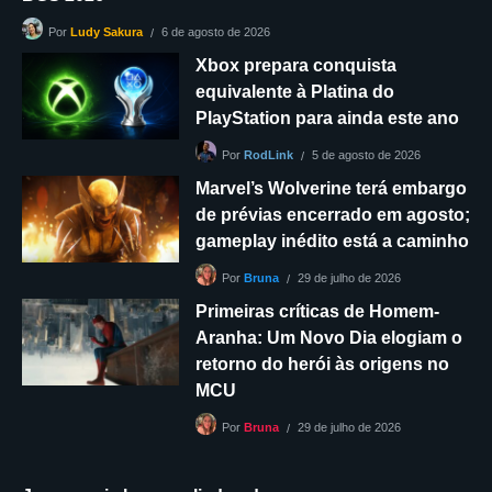
6 de agosto de 2026
Por
Ludy Sakura
Xbox prepara conquista
equivalente à Platina do
PlayStation para ainda este ano
5 de agosto de 2026
Por
RodLink
Marvel’s Wolverine terá embargo
de prévias encerrado em agosto;
gameplay inédito está a caminho
29 de julho de 2026
Por
Bruna
Primeiras críticas de Homem-
Aranha: Um Novo Dia elogiam o
retorno do herói às origens no
MCU
29 de julho de 2026
Por
Bruna