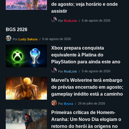
de agosto; veja horário e onde
assistir
6 de agosto de 2026
Por
RodLink
BGS 2026
6 de agosto de 2026
Por
Ludy Sakura
Xbox prepara conquista
equivalente à Platina do
PlayStation para ainda este ano
5 de agosto de 2026
Por
RodLink
Marvel’s Wolverine terá embargo
de prévias encerrado em agosto;
gameplay inédito está a caminho
29 de julho de 2026
Por
Bruna
Primeiras críticas de Homem-
Aranha: Um Novo Dia elogiam o
retorno do herói às origens no