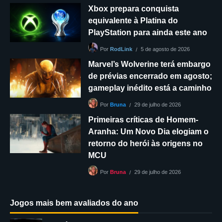
Xbox prepara conquista
equivalente à Platina do
PlayStation para ainda este ano
5 de agosto de 2026
Por
RodLink
Marvel’s Wolverine terá embargo
de prévias encerrado em agosto;
gameplay inédito está a caminho
29 de julho de 2026
Por
Bruna
Primeiras críticas de Homem-
Aranha: Um Novo Dia elogiam o
retorno do herói às origens no
MCU
29 de julho de 2026
Por
Bruna
Jogos mais bem avaliados do ano