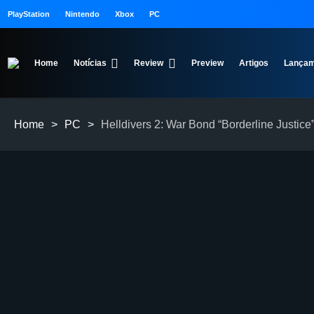
PlayStation
Nintendo
Xbox
PC
Home
Notícias
Review
Preview
Artigos
Lançam
Home
>
PC
>
Helldivers 2: War Bond “Borderline Justic