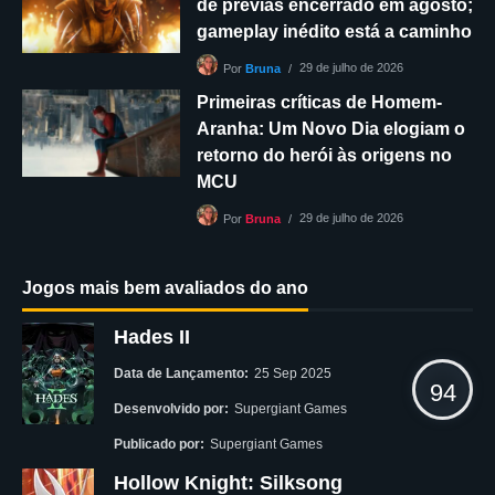
de prévias encerrado em agosto;
gameplay inédito está a caminho
29 de julho de 2026
Por
Bruna
Primeiras críticas de Homem-
Aranha: Um Novo Dia elogiam o
retorno do herói às origens no
MCU
29 de julho de 2026
Por
Bruna
Jogos mais bem avaliados do ano
Hades II
Data de Lançamento:
25 Sep 2025
94
Desenvolvido por:
Supergiant Games
Publicado por:
Supergiant Games
Hollow Knight: Silksong