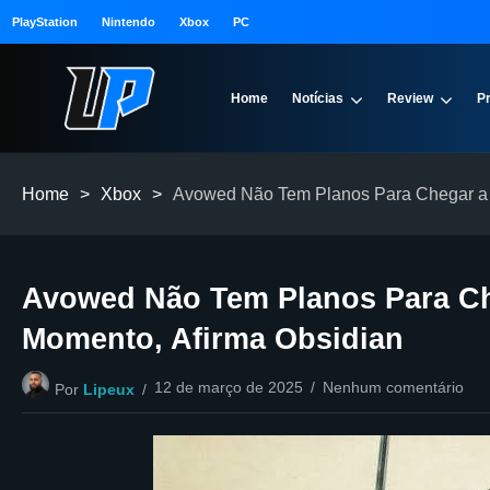
PlayStation
Nintendo
Xbox
PC
Home
Notícias
Review
P
Home
>
Xbox
>
Avowed Não Tem Planos Para Chegar a O
Avowed Não Tem Planos Para Ch
Momento, Afirma Obsidian
12 de março de 2025
Nenhum comentário
Por
Lipeux