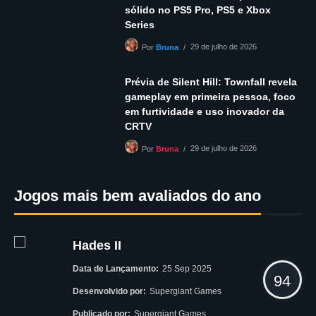
sólido no PS5 Pro, PS5 e Xbox
Series
29 de julho de 2026
Por
Bruna
Prévia de Silent Hill: Townfall revela
gameplay em primeira pessoa, foco
em furtividade e uso inovador da
CRTV
29 de julho de 2026
Por
Bruna
Jogos mais bem avaliados do ano
Hades II
Data de Lançamento:
25 Sep 2025
94
Desenvolvido por:
Supergiant Games
Publicado por:
Supergiant Games