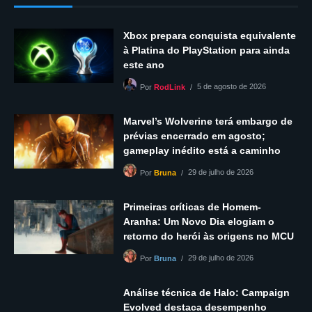
Xbox prepara conquista equivalente
à Platina do PlayStation para ainda
este ano
5 de agosto de 2026
Por
RodLink
Marvel’s Wolverine terá embargo de
prévias encerrado em agosto;
gameplay inédito está a caminho
29 de julho de 2026
Por
Bruna
Primeiras críticas de Homem-
Aranha: Um Novo Dia elogiam o
retorno do herói às origens no MCU
29 de julho de 2026
Por
Bruna
Análise técnica de Halo: Campaign
Evolved destaca desempenho