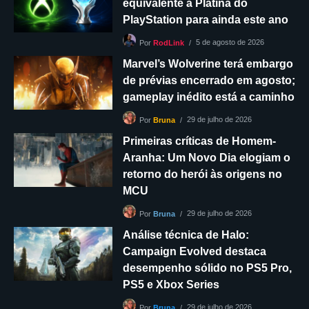
equivalente à Platina do
PlayStation para ainda este ano
5 de agosto de 2026
Por
RodLink
Marvel’s Wolverine terá embargo
de prévias encerrado em agosto;
gameplay inédito está a caminho
29 de julho de 2026
Por
Bruna
Primeiras críticas de Homem-
Aranha: Um Novo Dia elogiam o
retorno do herói às origens no
MCU
29 de julho de 2026
Por
Bruna
Análise técnica de Halo:
Campaign Evolved destaca
desempenho sólido no PS5 Pro,
PS5 e Xbox Series
29 de julho de 2026
Por
Bruna