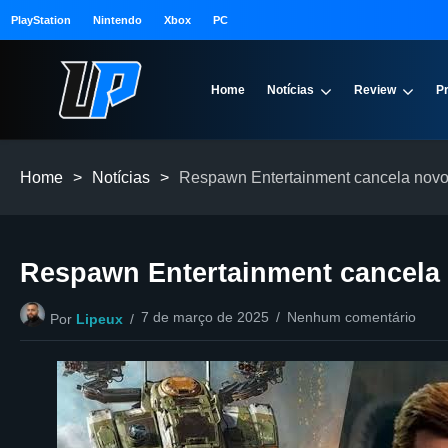
PlayStation
Nintendo
Xbox
PC
Home
Notícias
Review
P
Home
>
Notícias
>
Respawn Entertainment cancela novo
Respawn Entertainment cancela
7 de março de 2025
Nenhum comentário
Por
Lipeux