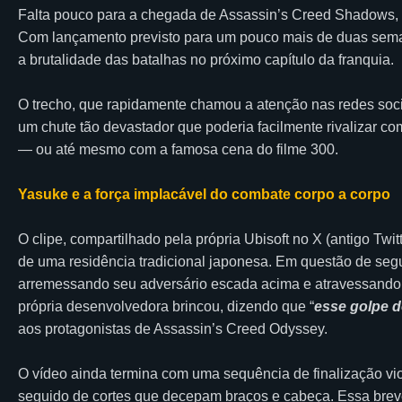
Falta pouco para a chegada de Assassin’s Creed Shadows, e 
Com lançamento previsto para um pouco mais de duas sema
a brutalidade das batalhas no próximo capítulo da franquia.
O trecho, que rapidamente chamou a atenção nas redes soci
um chute tão devastador que poderia facilmente rivalizar c
— ou até mesmo com a famosa cena do filme 300.
Yasuke e a força implacável do combate corpo a corpo
O clipe, compartilhado pela própria Ubisoft no X (antigo Twi
de uma residência tradicional japonesa. Em questão de seg
arremessando seu adversário escada acima e atravessando u
própria desenvolvedora brincou, dizendo que “
esse golpe d
aos protagonistas de Assassin’s Creed Odyssey.
O vídeo ainda termina com uma sequência de finalização vio
seguido de cortes que decepam braços e cabeça. Essa brev