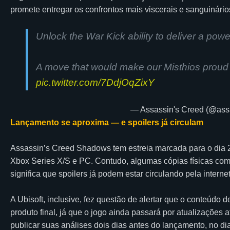
promete entregar os confrontos mais viscerais e sanguinário
Unlock the War Kick ability to deliver a pow
A move that would make our Misthios proud
pic.twitter.com/7DdjOqZixY
— Assassin's Creed (@ass
Lançamento se aproxima — e spoilers já circulam
Assassin’s Creed Shadows tem estreia marcada para o dia 
Xbox Series X/S e PC. Contudo, algumas cópias físicas come
significa que spoilers já podem estar circulando pela internet
A Ubisoft, inclusive, fez questão de alertar que o conteúdo 
produto final, já que o jogo ainda passará por atualizações 
publicar suas análises dois dias antes do lançamento, no d