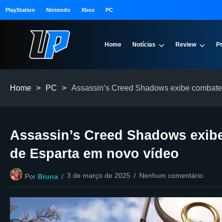
PlayStation
Nintendo
Xbox
PC
Home
Notícias
Review
P
Home
>
PC
>
Assassin’s Creed Shadows exibe combate b
Assassin’s Creed Shadows exibe
de Esparta em novo vídeo
3 de março de 2025
Nenhum comentário
Por
Bruna