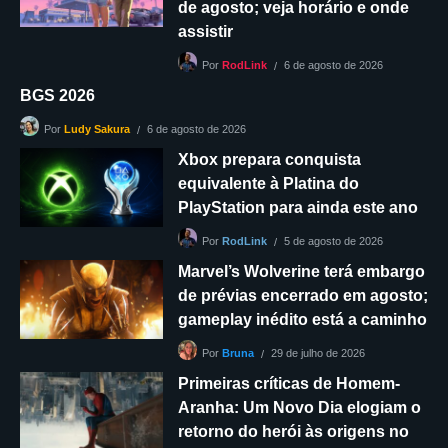
de agosto; veja horário e onde
assistir
6 de agosto de 2026
Por
RodLink
BGS 2026
6 de agosto de 2026
Por
Ludy Sakura
Xbox prepara conquista
equivalente à Platina do
PlayStation para ainda este ano
5 de agosto de 2026
Por
RodLink
Marvel’s Wolverine terá embargo
de prévias encerrado em agosto;
gameplay inédito está a caminho
29 de julho de 2026
Por
Bruna
Primeiras críticas de Homem-
Aranha: Um Novo Dia elogiam o
retorno do herói às origens no