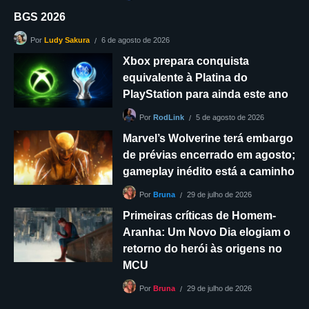
BGS 2026
6 de agosto de 2026
Por
Ludy Sakura
Xbox prepara conquista
equivalente à Platina do
PlayStation para ainda este ano
5 de agosto de 2026
Por
RodLink
Marvel’s Wolverine terá embargo
de prévias encerrado em agosto;
gameplay inédito está a caminho
29 de julho de 2026
Por
Bruna
Primeiras críticas de Homem-
Aranha: Um Novo Dia elogiam o
retorno do herói às origens no
MCU
29 de julho de 2026
Por
Bruna