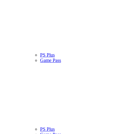
atinas
Serviços
PS Plus
Cultura Pop
Game Pass
atinas
Serviços
PS Plus
Cultura Pop