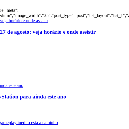
rue,"meta":
dium","image_width":"35","post_type":"post","list_layout":"list_1","
 de agosto; veja horário e onde assistir
yStation para ainda este ano