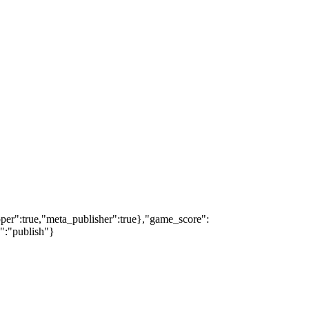
oper":true,"meta_publisher":true},"game_score":
s":"publish"}