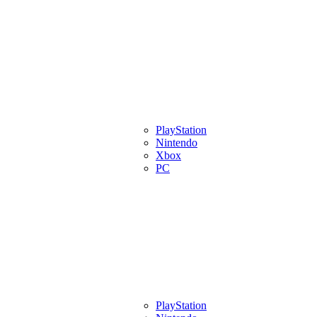
eview
Artigos
Lançamentos
PlayStation
Videos
Eventos
Indies
Pl
Nintendo
Xbox
PC
eview
Artigos
Lançamentos
PlayStation
Videos
Eventos
Indies
Pl