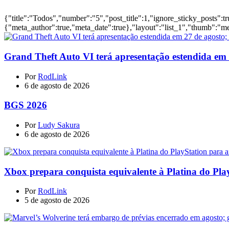
{"title":"Todos","number":"5","post_title":1,"ignore_sticky_posts":t
{"meta_author":true,"meta_date":true},"layout":"list_1","thumb":"me
Grand Theft Auto VI terá apresentação estendida em 27
Por
RodLink
6 de agosto de 2026
BGS 2026
Por
Ludy Sakura
6 de agosto de 2026
Xbox prepara conquista equivalente à Platina do Pla
Por
RodLink
5 de agosto de 2026