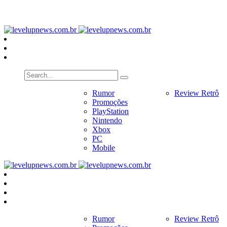
PlayStation
Nintendo
Xbox
PC
Home
Notícias
Rumor
Review
Review Retrô
Pr
Promoções
PlayStation
Nintendo
Xbox
PC
Mobile
Home
Notícias
Rumor
Review
Review Retrô
Pr