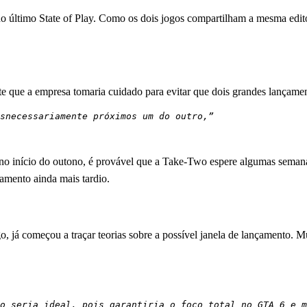
no último State of Play. Como os dois jogos compartilham a mesma edit
que a empresa tomaria cuidado para evitar que dois grandes lançamen
snecessariamente próximos um do outro,”
 início do outono, é provável que a Take-Two espere algumas semanas 
amento ainda mais tardio.
 já começou a traçar teorias sobre a possível janela de lançamento. M
o seria ideal, pois garantiria o foco total no GTA 6 e m