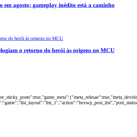
o em agosto; gameplay inédito está a caminho
logiam o retorno do herói às origens no MCU
nore_sticky_posts":true,"game_meta":{"meta_relesae":true,"meta_devel
:"game","list_layout":"list_1","action":"hexwp_post_list","post_statu