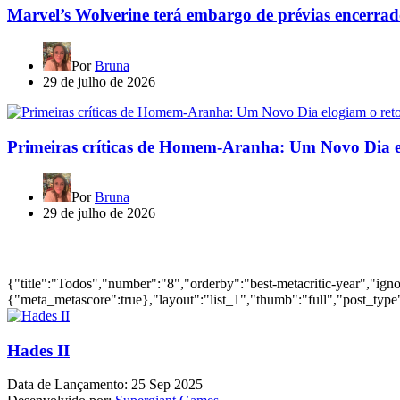
Marvel’s Wolverine terá embargo de prévias encerrad
Por
Bruna
29 de julho de 2026
Primeiras críticas de Homem-Aranha: Um Novo Dia e
Por
Bruna
29 de julho de 2026
Jogos mais bem avaliados do ano
{"title":"Todos","number":"8","orderby":"best-metacritic-year","ig
{"meta_metascore":true},"layout":"list_1","thumb":"full","post_type"
Hades II
Data de Lançamento:
25 Sep 2025