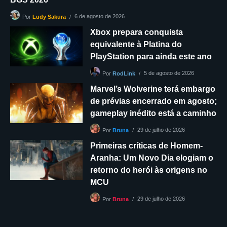
6 de agosto de 2026
Por
Ludy Sakura
Xbox prepara conquista
equivalente à Platina do
PlayStation para ainda este ano
5 de agosto de 2026
Por
RodLink
Marvel’s Wolverine terá embargo
de prévias encerrado em agosto;
gameplay inédito está a caminho
29 de julho de 2026
Por
Bruna
Primeiras críticas de Homem-
Aranha: Um Novo Dia elogiam o
retorno do herói às origens no
MCU
29 de julho de 2026
Por
Bruna