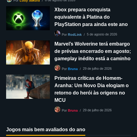
6 de agosto de 2026
Por
Ludy Sakura
Xbox prepara conquista
equivalente à Platina do
PlayStation para ainda este ano
5 de agosto de 2026
Por
RodLink
Marvel’s Wolverine terá embargo
de prévias encerrado em agosto;
gameplay inédito está a caminho
29 de julho de 2026
Por
Bruna
Primeiras críticas de Homem-
Aranha: Um Novo Dia elogiam o
retorno do herói às origens no
MCU
29 de julho de 2026
Por
Bruna
Jogos mais bem avaliados do ano