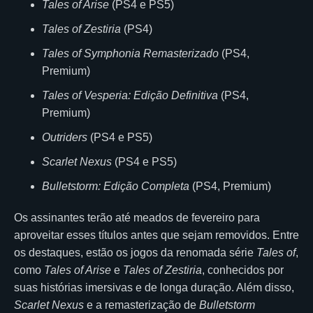
Tales of Arise
(PS4 e PS5)
Tales of Zestiria
(PS4)
Tales of Symphonia Remasterizado
(PS4,
Premium)
Tales of Vesperia: Edição Definitiva
(PS4,
Premium)
Outriders
(PS4 e PS5)
Scarlet Nexus
(PS4 e PS5)
Bulletstorm: Edição Completa
(PS4, Premium)
Os assinantes terão até meados de fevereiro para
aproveitar esses títulos antes que sejam removidos. Entre
os destaques, estão os jogos da renomada série
Tales of
,
como
Tales of Arise
e
Tales of Zestiria
, conhecidos por
suas histórias imersivas e de longa duração. Além disso,
Scarlet Nexus
e a remasterização de
Bulletstorm