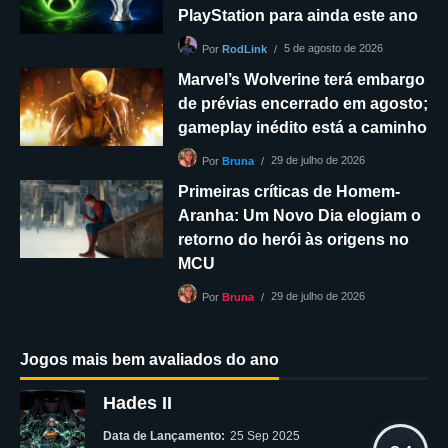
PlayStation para ainda este ano
5 de agosto de 2026
Por
RodLink
Marvel’s Wolverine terá embargo
de prévias encerrado em agosto;
gameplay inédito está a caminho
29 de julho de 2026
Por
Bruna
Primeiras críticas de Homem-
Aranha: Um Novo Dia elogiam o
retorno do herói às origens no
MCU
29 de julho de 2026
Por
Bruna
Jogos mais bem avaliados do ano
Hades II
Data de Lançamento:
25 Sep 2025