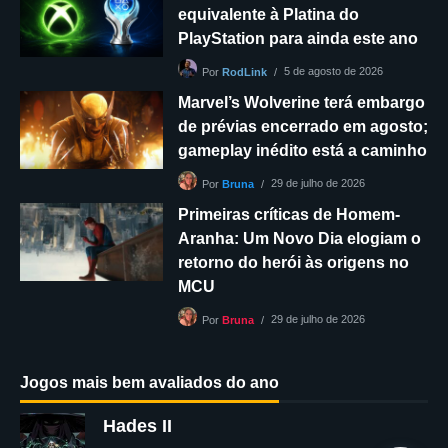
equivalente à Platina do
PlayStation para ainda este ano
5 de agosto de 2026
Por
RodLink
Marvel’s Wolverine terá embargo
de prévias encerrado em agosto;
gameplay inédito está a caminho
29 de julho de 2026
Por
Bruna
Primeiras críticas de Homem-
Aranha: Um Novo Dia elogiam o
retorno do herói às origens no
MCU
29 de julho de 2026
Por
Bruna
Jogos mais bem avaliados do ano
Hades II