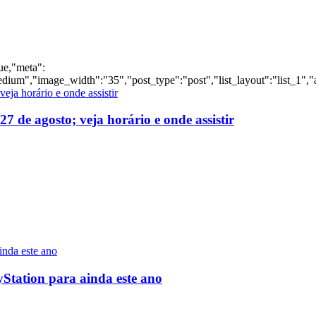
rue,"meta":
dium","image_width":"35","post_type":"post","list_layout":"list_1","
 de agosto; veja horário e onde assistir
yStation para ainda este ano