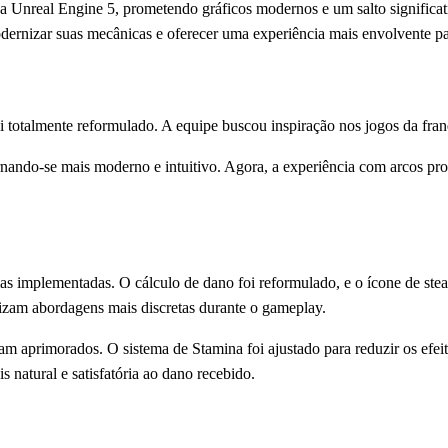
 Unreal Engine 5, prometendo gráficos modernos e um salto significat
odernizar suas mecânicas e oferecer uma experiência mais envolvente pa
oi totalmente reformulado. A equipe buscou inspiração nos jogos da fran
rnando-se mais moderno e intuitivo. Agora, a experiência com arcos pr
s implementadas. O cálculo de dano foi reformulado, e o ícone de stealt
izam abordagens mais discretas durante o gameplay.
m aprimorados. O sistema de Stamina foi ajustado para reduzir os efeit
 natural e satisfatória ao dano recebido.