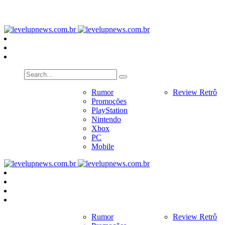
PlayStation
Nintendo
Xbox
PC
Home
Notícias
Rumor
Review
Review Retrô
Pr
Promoções
PlayStation
Nintendo
Xbox
PC
Mobile
Home
Notícias
Rumor
Review
Review Retrô
Pr