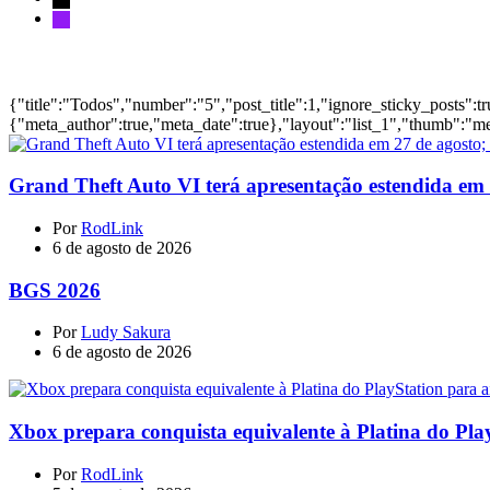
Notícias
{"title":"Todos","number":"5","post_title":1,"ignore_sticky_posts":t
{"meta_author":true,"meta_date":true},"layout":"list_1","thumb":"me
Grand Theft Auto VI terá apresentação estendida em 27
Por
RodLink
6 de agosto de 2026
BGS 2026
Por
Ludy Sakura
6 de agosto de 2026
Xbox prepara conquista equivalente à Platina do Pla
Por
RodLink