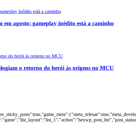
o em agosto; gameplay inédito está a caminho
logiam o retorno do herói às origens no MCU
nore_sticky_posts":true,"game_meta":{"meta_relesae":true,"meta_devel
:"game","list_layout":"list_1","action":"hexwp_post_list","post_statu