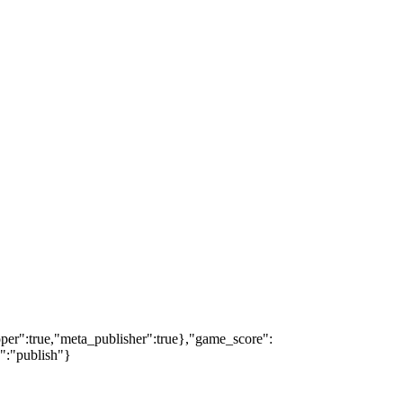
oper":true,"meta_publisher":true},"game_score":
s":"publish"}