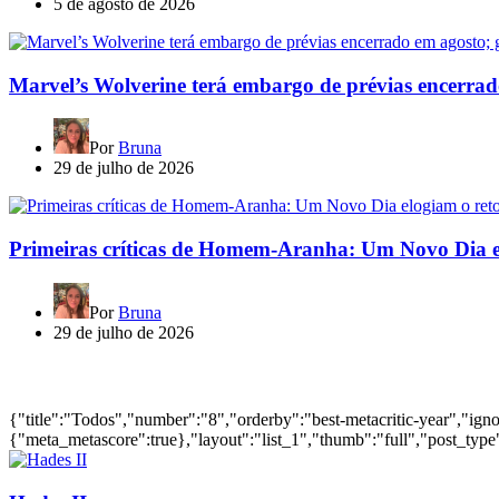
5 de agosto de 2026
Marvel’s Wolverine terá embargo de prévias encerrad
Por
Bruna
29 de julho de 2026
Primeiras críticas de Homem-Aranha: Um Novo Dia e
Por
Bruna
29 de julho de 2026
Jogos mais bem avaliados do ano
{"title":"Todos","number":"8","orderby":"best-metacritic-year","ig
{"meta_metascore":true},"layout":"list_1","thumb":"full","post_type"