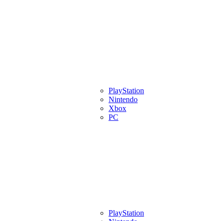
eview
Artigos
Lançamentos
PlayStation
Videos
Eventos
Indies
Pl
Nintendo
Xbox
PC
eview
Artigos
Lançamentos
PlayStation
Videos
Eventos
Indies
Pl