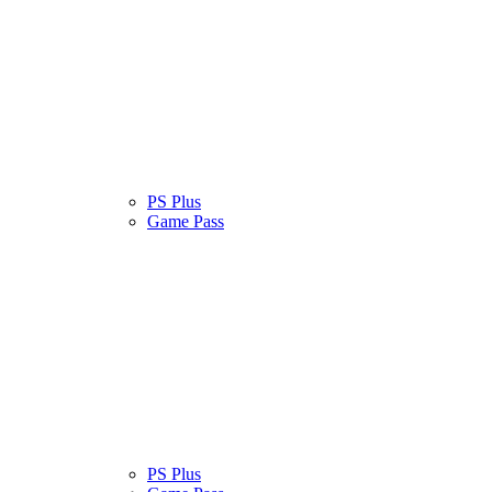
atinas
Serviços
PS Plus
Cultura Pop
Game Pass
atinas
Serviços
PS Plus
Cultura Pop