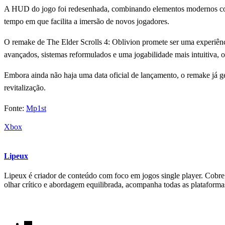
A HUD do jogo foi redesenhada, combinando elementos modernos com u
tempo em que facilita a imersão de novos jogadores.
O remake de The Elder Scrolls 4: Oblivion promete ser uma experiênc
avançados, sistemas reformulados e uma jogabilidade mais intuitiva, o 
Embora ainda não haja uma data oficial de lançamento, o remake já ge
revitalização.
Fonte:
Mp1st
Xbox
Lipeux
Lipeux é criador de conteúdo com foco em jogos single player. Cobre a
olhar crítico e abordagem equilibrada, acompanha todas as plataform
Siga-nos