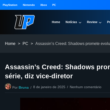
PlayStation
Nintendo
Xbox
PC
Home
Notícias
Review
P
Home
>
PC
>
Assassin’s Creed: Shadows promete evoluir 
Assassin’s Creed: Shadows prom
série, diz vice-diretor
8 de janeiro de 2025
Nenhum comentário
Por
Bruna