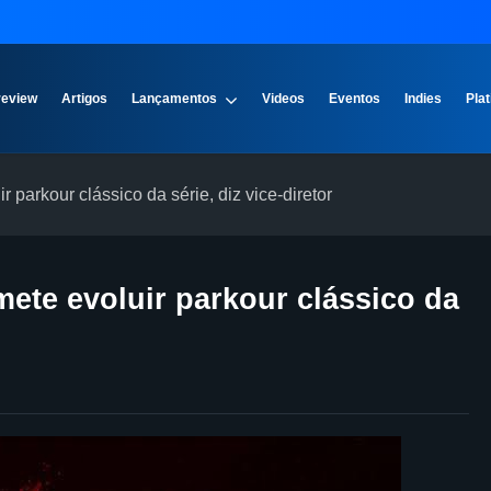
review
Artigos
Lançamentos
Videos
Eventos
Indies
Plat
parkour clássico da série, diz vice-diretor
ete evoluir parkour clássico da