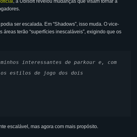
oficial
, a Ubisoft revelou mudanças que visam tornar a
jogadores.
ie podia ser escalada. Em “Shadows”, isso muda. O vice-
áreas terão “superfícies inescaláveis”, exigindo que os
minhos interessantes de parkour e, com 
os estilos de jogo dos dois 
nte escalável, mas agora com mais propósito.