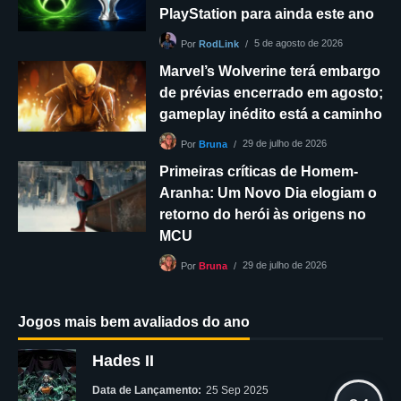
PlayStation para ainda este ano
5 de agosto de 2026
Por
RodLink
Marvel’s Wolverine terá embargo
de prévias encerrado em agosto;
gameplay inédito está a caminho
29 de julho de 2026
Por
Bruna
Primeiras críticas de Homem-
Aranha: Um Novo Dia elogiam o
retorno do herói às origens no
MCU
29 de julho de 2026
Por
Bruna
Jogos mais bem avaliados do ano
Hades II
Data de Lançamento:
25 Sep 2025